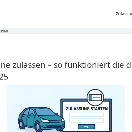
Zulassu
assen
ne zulassen – so funktioniert die di
25