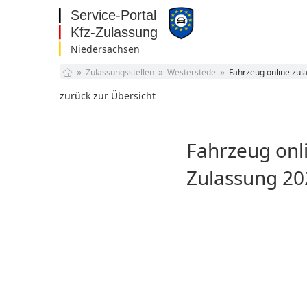
Niedersachsen
Baden-Württemberg
Zulassungsstellen
Westerstede
Fahrzeug online zul
Bayern
Berlin
zurück zur Übersicht
Brandenburg
Bremen
Hamburg
Fahrzeug onli
Hessen
Mecklenburg-
Zulassung 20
Vorpommern
Niedersachsen
Nordrhein-Westfalen
Rheinland-Pfalz
Saarland
Sachsen
Sachsen-Anhalt
Schleswig-Holstein
Thüringen